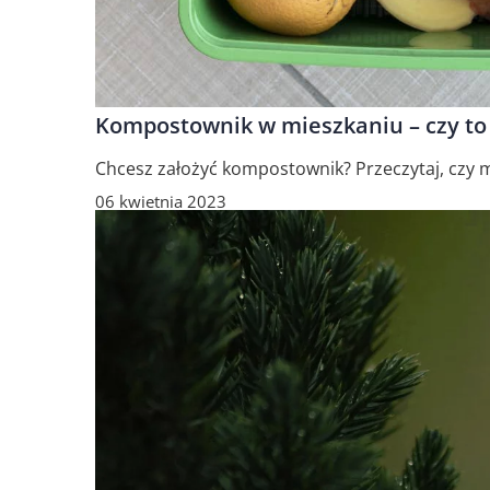
Kompostownik w mieszkaniu – czy to
Chcesz założyć kompostownik? Przeczytaj, czy 
06 kwietnia 2023