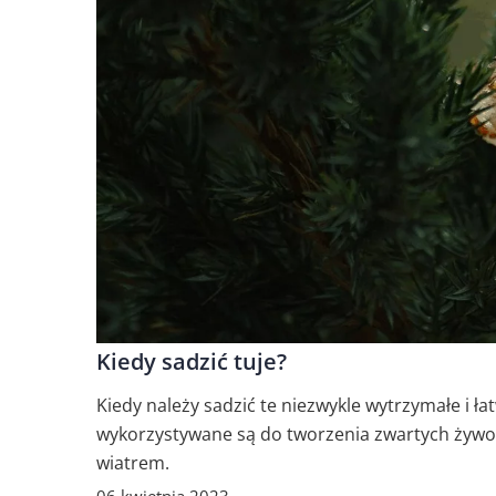
Kiedy sadzić tuje?
Kiedy należy sadzić te niezwykle wytrzymałe i ła
wykorzystywane są do tworzenia zwartych żywo
wiatrem.