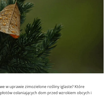
twe w uprawie zimozielone rośliny iglaste? Które
płotów osłaniających dom przed wzrokiem obcych i