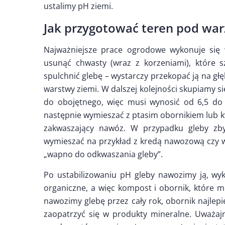
ustalimy pH ziemi.
Jak przygotować teren pod wa
Najważniejsze prace ogrodowe wykonuje się 
usunąć chwasty (wraz z korzeniami), które s
spulchnić glebę – wystarczy przekopać ją na g
warstwy ziemi. W dalszej kolejności skupiamy si
do obojętnego, więc musi wynosić od 6,5 do 7,
następnie wymieszać z ptasim obornikiem lub
zakwaszający nawóz. W przypadku gleby zby
wymieszać na przykład z kredą nawozową cz
„wapno do odkwaszania gleby”.
Po ustabilizowaniu pH gleby nawozimy ją, wyk
organiczne, a więc kompost i obornik, któr
nawozimy glebę przez cały rok, obornik najlep
zaopatrzyć się w produkty mineralne. Uważaj