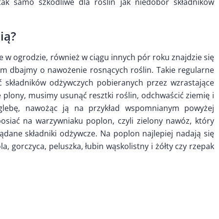
ak samo szkodliwe dla roślin jak niedobór składników
ią?
w ogrodzie, również w ciągu innych pór roku znajdzie się
tem dbajmy o nawożenie rosnących roślin. Takie regularne
ać składników odżywczych pobieranych przez wzrastające
e plony, musimy usunąć resztki roślin, odchwaścić ziemię i
glebę, nawożąc ją na przykład wspomnianym powyżej
posiać na warzywniaku poplon, czyli zielony nawóz, który
ądane składniki odżywcze. Na poplon najlepiej nadają się
a, gorczyca, peluszka, łubin wąskolistny i żółty czy rzepak