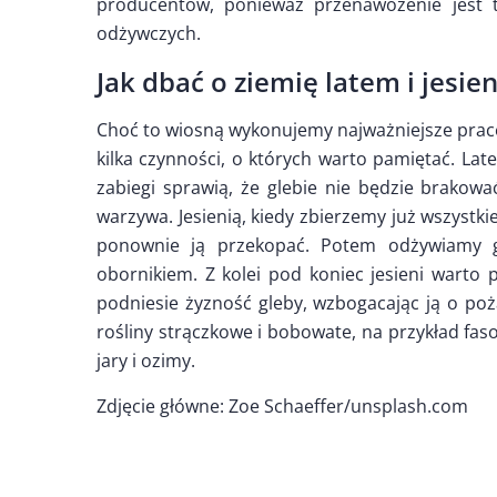
producentów, ponieważ przenawożenie jest t
odżywczych.
Jak dbać o ziemię latem i jesien
Choć to wiosną wykonujemy najważniejsze prace 
kilka czynności, o których warto pamiętać. La
zabiegi sprawią, że glebie nie będzie brakow
warzywa. Jesienią, kiedy zbierzemy już wszystki
ponownie ją przekopać. Potem odżywiamy 
obornikiem. Z kolei pod koniec jesieni warto 
podniesie żyzność gleby, wzbogacając ją o poż
rośliny strączkowe i bobowate, na przykład fasol
jary i ozimy.
Zdjęcie główne: Zoe Schaeffer/unsplash.com