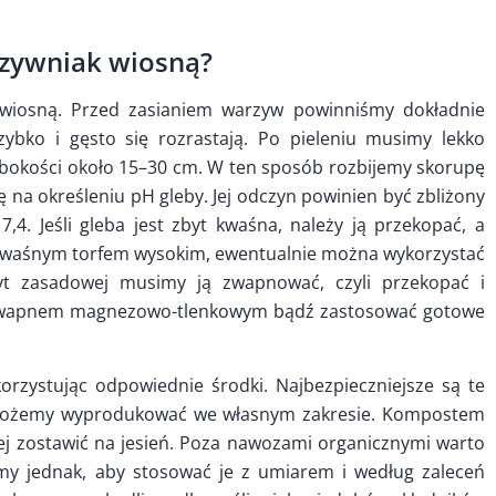
rzywniak wiosną?
wiosną. Przed zasianiem warzyw powinniśmy dokładnie
zybko i gęsto się rozrastają. Po pieleniu musimy lekko
łębokości około 15–30 cm. W ten sposób rozbijemy skorupę
ę na określeniu pH gleby. Jej odczyn powinien być zbliżony
4. Jeśli gleba jest zbyt kwaśna, należy ją przekopać, a
 kwaśnym torfem wysokim, ewentualnie można wykorzystać
t zasadowej musimy ją zwapnować, czyli przekopać i
y wapnem magnezowo-tlenkowym bądź zastosować gotowe
orzystując odpowiednie środki. Najbezpieczniejsze są te
e możemy wyprodukować we własnym zakresie. Kompostem
iej zostawić na jesień. Poza nawozami organicznymi warto
my jednak, aby stosować je z umiarem i według zaleceń