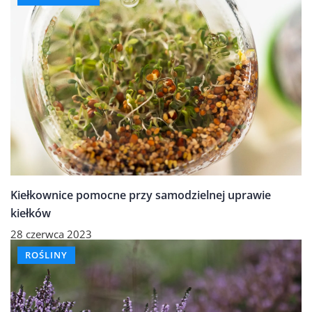
Kiełkownice pomocne przy samodzielnej uprawie
kiełków
28 czerwca 2023
ROŚLINY