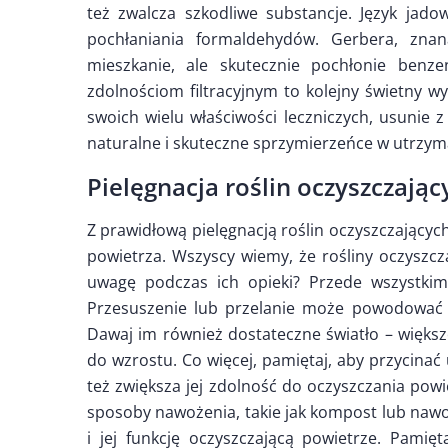
też zwalcza szkodliwe substancje. Język jadow
pochłaniania formaldehydów. Gerbera, znan
mieszkanie, ale skutecznie pochłonie benzen
zdolnościom filtracyjnym to kolejny świetny w
swoich wielu właściwości leczniczych, usunie z
naturalne i skuteczne sprzymierzeńce w utrzy
Pielęgnacja roślin oczyszczają
Z prawidłową pielęgnacją roślin oczyszczającyc
powietrza. Wszyscy wiemy, że rośliny oczyszcz
uwagę podczas ich opieki? Przede wszystkim
Przesuszenie lub przelanie może powodować w
Dawaj im również dostateczne światło – większ
do wzrostu. Co więcej, pamiętaj, aby przycinać u
też zwiększa jej zdolność do oczyszczania pow
sposoby nawożenia, takie jak kompost lub nawoz
i jej funkcję oczyszczającą powietrze. Pamię