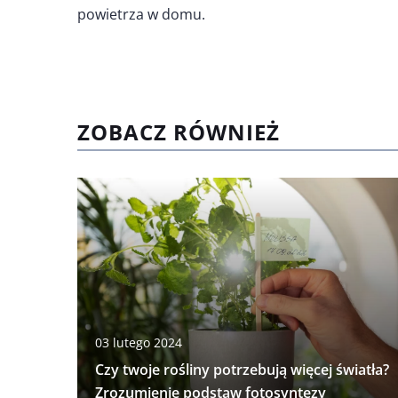
powietrza w domu.
ZOBACZ RÓWNIEŻ
03 lutego 2024
Czy twoje rośliny potrzebują więcej światła?
Zrozumienie podstaw fotosyntezy