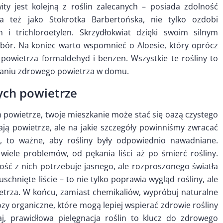
ity jest kolejną z roślin zalecanych – posiada zdolność
a też jako Stokrotka Barbertońska, nie tylko ozdobi
 i trichloroetylen. Skrzydłokwiat dzięki swoim silnym
ybór. Na koniec warto wspomnieć o Aloesie, który oprócz
 powietrza formaldehyd i benzen. Wszystkie te rośliny to
maniu zdrowego powietrza w domu.
cych powietrze
h powietrze, twoje mieszkanie może stać się oazą czystego
ają powietrze, ale na jakie szczegóły powinniśmy zwracać
, to ważne, aby rośliny były odpowiednio nawadniane.
iele problemów, od pękania liści aż po śmierć rośliny.
ość z nich potrzebuje jasnego, ale rozproszonego światła
schnięte liście – to nie tylko poprawia wygląd rośliny, ale
ietrza. W końcu, zamiast chemikaliów, wypróbuj naturalne
y organiczne, które mogą lepiej wspierać zdrowie rośliny
taj, prawidłowa pielęgnacja roślin to klucz do zdrowego