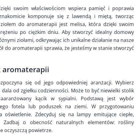
zięki swoim właściwościom wspiera pamięć i poprawia
 znakomicie komponuje się z lawendą i miętą, tworząc
iołem do aromaterapii jest melisa, która dzięki swoim
ężeniu po ciężkim dniu. Aby stworzyć idealny domowy
żnymi ziołami, odkrywając ich unikalne działanie na nasze
ł do aromaterapii sprawia, że jesteśmy w stanie stworzyć
 aromaterapii
poczyna się od jego odpowiedniej aranżacji. Wybierz
 dala od zgiełku codzienności. Może to być niewielki stolik
aaranżowany kącik w sypialni. Podstawą jest wybór
iego fotela lub poduszek na ziemi. W przygotowaniu
a oświetlenie. Zdecyduj się na lampy emitujące ciepłe,
u. Zadbaj o obecność naturalnych elementów: rośliny
że oczyszczą powietrze.