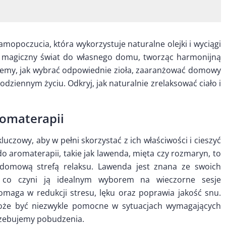
opoczucia, która wykorzystuje naturalne olejki i wyciągi
ej magiczny świat do własnego domu, tworząc harmonijną
iemy, jak wybrać odpowiednie zioła, zaaranżować domowy
odziennym życiu. Odkryj, jak naturalnie zrelaksować ciało i
romaterapii
uczowy, aby w pełni skorzystać z ich właściwości i cieszyć
 do aromaterapii, takie jak lawenda, mięta czy rozmaryn, to
domową strefą relaksu. Lawenda jest znana ze swoich
h, co czyni ją idealnym wyborem na wieczorne sesje
pomaga w redukcji stresu, lęku oraz poprawia jakość snu.
 może być niezwykle pomocne w sytuacjach wymagających
trzebujemy pobudzenia.