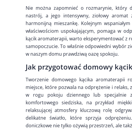
Nie można zapomnieć o rozmarynie, który d
nastrój, a jego intensywny, ziołowy aromat
harmonijną mieszankę. Kolejnym wspaniałym z
właściwościom uspokajającym, pomaga w odpr
kącik aromaterapii, warto eksperymentować z ró
samopoczucie. To właśnie odpowiedni wybór zió
w naszym domu prawdziwą oazę spokoju.
Jak przygotować domowy kącik
Tworzenie domowego kącika aromaterapii roz
miejsce, które pozwala na odprężenie i relaks, z
w rogu pokoju dziennego lub specjalnie z
komfortowego siedziska, na przykład miękk
relaksującej atmosfery kluczową rolę odgryw
delikatne światło, które sprzyja odprężeni
doniczkowe nie tylko ożywią przestrzeń, ale tak