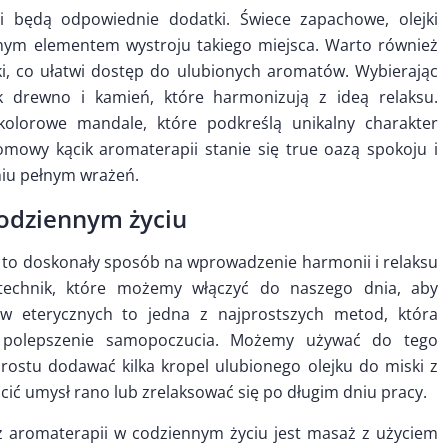
 będą odpowiednie dodatki. Świece zapachowe, olejki
znym elementem wystroju takiego miejsca. Warto również
jki, co ułatwi dostęp do ulubionych aromatów. Wybierając
ak drewno i kamień, które harmonizują z ideą relaksu.
lorowe mandale, które podkreślą unikalny charakter
domowy kącik aromaterapii stanie się true oazą spokoju i
niu pełnym wrażeń.
codziennym życiu
 to doskonały sposób na wprowadzenie harmonii i relaksu
e technik, które możemy włączyć do naszego dnia, aby
ków eterycznych to jedna z najprostszych metod, która
 polepszenie samopoczucia. Możemy używać do tego
ostu dodawać kilka kropel ulubionego olejku do miski z
ścić umysł rano lub zrelaksować się po długim dniu pracy.
 aromaterapii w codziennym życiu jest masaż z użyciem