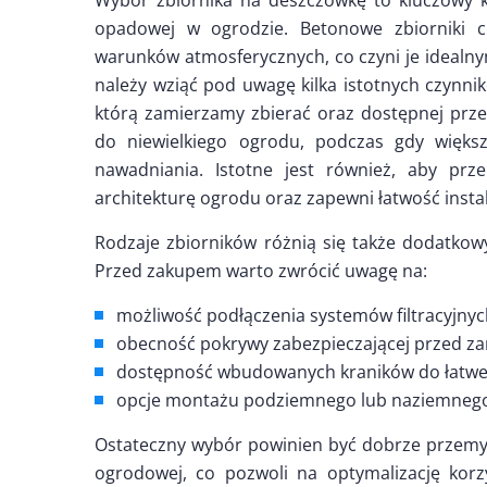
Wybór zbiornika na deszczówkę to kluczowy 
opadowej w ogrodzie. Betonowe zbiorniki ch
warunków atmosferycznych, co czyni je idealn
należy wziąć pod uwagę kilka istotnych czynnik
którą zamierzamy zbierać oraz dostępnej prze
do niewielkiego ogrodu, podczas gdy więk
nawadniania. Istotne jest również, aby prze
architekturę ogrodu oraz zapewni łatwość instal
Rodzaje zbiorników różnią się także dodatkow
Przed zakupem warto zwrócić uwagę na:
możliwość podłączenia systemów filtracyjnyc
obecność pokrywy zabezpieczającej przed za
dostępność wbudowanych kraników do łatwe
opcje montażu podziemnego lub naziemnego, 
Ostateczny wybór powinien być dobrze przemyś
ogrodowej, co pozwoli na optymalizację kor