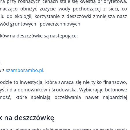
a przy rosnących cenach staje się kwestią priorytetową.
acząco obniżyć zużycie wody pochodzącej z sieci, co
iu do ekologii, korzystanie z deszczówki zmniejsza nasz
 wód gruntowych i powierzchniowych.
ników na deszczówkę są następujące:
.
w z
szamborambo.pl
.
zie to inwestycja, która zwraca się nie tylko finansowo,
rzyści dla domowników i środowiska. Wybierając betonowe
ność, które spełniają oczekiwania nawet najbardziej
ik na deszczówkę