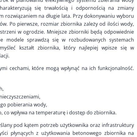
krok w planowaniu efektywnego systemu zbierania wody
arakteryzują się trwałością i odpornością na zmiany
ym rozwiązaniem na długie lata. Przy dokonywaniu wyboru
ów. Po pierwsze, rozmiar zbiornika zależy od ilości wody,
strzeni w ogrodzie. Mniejsze zbiorniki będą odpowiednie
sze modele sprawdzą się w rozbudowanych systemach
myśleć kształt zbiornika, który najlepiej wpisze się w
acji.
ymi cechami, które mogą wpłynąć na ich funkcjonalność.
h,
nieczyszczeniami,
go pobierania wody,
co wpływa na temperaturę i dostęp do zbiornika.
lany pod kątem potrzeb użytkownika oraz infrastruktury
zyści płynących z użytkowania betonowego zbiornika na