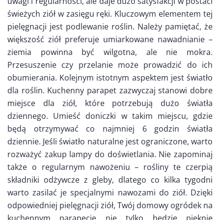
uwagi i regularności, ale daje dużo satysfakcji w postaci
świeżych ziół w zasięgu ręki. Kluczowym elementem tej
pielęgnacji jest podlewanie roślin. Należy pamiętać, że
większość ziół preferuje umiarkowane nawadnianie –
ziemia powinna być wilgotna, ale nie mokra.
Przesuszenie czy przelanie może prowadzić do ich
obumierania. Kolejnym istotnym aspektem jest światło
dla roślin. Kuchenny parapet zazwyczaj stanowi dobre
miejsce dla ziół, które potrzebują dużo światła
dziennego. Umieść doniczki w takim miejscu, gdzie
będą otrzymywać co najmniej 6 godzin światła
dziennie. Jeśli światło naturalne jest ograniczone, warto
rozważyć zakup lampy do doświetlania. Nie zapominaj
także o regularnym nawożeniu – rośliny te czerpią
składniki odżywcze z gleby, dlatego co kilka tygodni
warto zasilać je specjalnymi nawozami do ziół. Dzięki
odpowiedniej pielęgnacji ziół, Twój domowy ogródek na
kuchennym parapecie nie tylko będzie pięknie