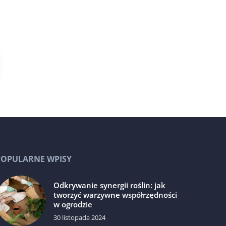
POPULARNE WPISY
Odkrywanie synergii roślin: jak
tworzyć warzywne współrzędności
w ogrodzie
30 listopada 2024