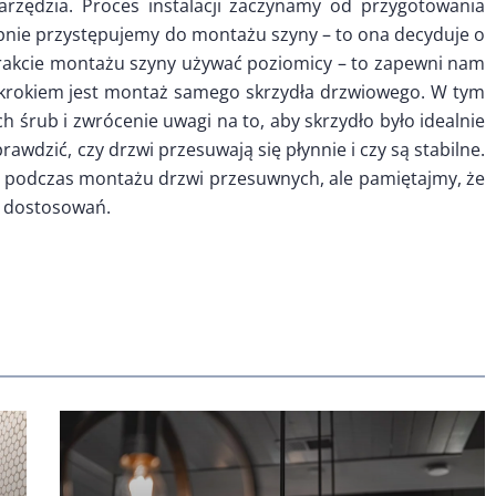
rzędzia. Proces instalacji zaczynamy od przygotowania
pnie przystępujemy do montażu szyny – to ona decyduje o
trakcie montażu szyny używać poziomicy – to zapewni nam
m krokiem jest montaż samego skrzydła drzwiowego. W tym
 śrub i zwrócenie uwagi na to, aby skrzydło było idealnie
awdzić, czy drzwi przesuwają się płynnie i czy są stabilne.
 podczas montażu drzwi przesuwnych, ale pamiętajmy, że
h dostosowań.