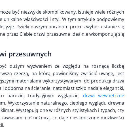
że być niezwykle skomplikowany. Istnieje wiele różnych
e unikalne właściwości i styl. W tym artykule podpowiemy
 decyzję. Dzięki naszym poradom proces wyboru stanie się
ane przez Ciebie drzwi przesuwne idealnie wkomponują się
zwi przesuwnych
być dużym wyzwaniem ze względu na rosnącą liczbę
rwszą rzeczą, na którą powinniśmy zwrócić uwagę, jest
ejszymi materiałami wykorzystywanymi do produkcji drzwi
ła i odporna na ścieranie, natomiast szkło nadaje elegancki,
 o bardziej tradycyjnym wyglądzie,
drzwi wewnętrzne
. Wykorzystanie naturalnego, ciepłego wyglądu drewna
imat. Występują one w różnych stylistykach i typach, czy
zawiasami i ościeżnicą, co daje nieskończone możliwości
i.