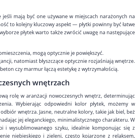
nie jeśli mają być one używane w miejscach narażonych na
ość to kolejny kluczowy aspekt — płytki powinny być łatwe
 wyborze płytek warto także zwrócić uwagę na następujące
omieszczenia, mogą optycznie je powiększyć.
ncji, natomiast błyszczące optycznie rozjaśniają wnętrze.
 beton czy marmur łączą estetykę z wytrzymałością.
oczesnych wnętrzach
zową rolę w aranżacji nowoczesnych wnętrz, determinując
zenia. Wybierając odpowiedni kolor płytek, możemy w
biór wnętrza. Jasne, neutralne kolory, takie jak biel, beż
 nadając jej eleganckiego, minimalistycznego charakteru. W
bi i wysublimowanego szyku, idealnie komponując się z
nie niebieskiego i zieleni, często kojarzone z relaksem,