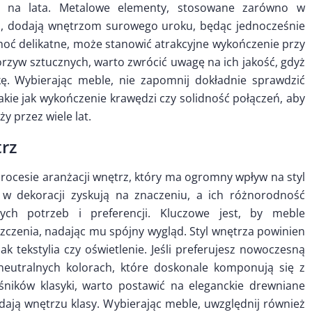
ą na lata. Metalowe elementy, stosowane zarówno w
ch, dodają wnętrzom surowego uroku, będąc jednocześnie
oć delikatne, może stanowić atrakcyjne wykończenie przy
zyw sztucznych, warto zwrócić uwagę na ich jakość, gdyż
kę. Wybierając meble, nie zapomnij dokładnie sprawdzić
akie jak wykończenie krawędzi czy solidność połączeń, aby
 przez wiele lat.
trz
rocesie aranżacji wnętrz, który ma ogromny wpływ na styl
 w dekoracji zyskują na znaczeniu, a ich różnorodność
ch potrzeb i preferencji. Kluczowe jest, by meble
zenia, nadając mu spójny wygląd. Styl wnętrza powinien
k tekstylia czy oświetlenie. Jeśli preferujesz nowoczesną
 neutralnych kolorach, które doskonale komponują się z
śników klasyki, warto postawić na eleganckie drewniane
ają wnętrzu klasy. Wybierając meble, uwzględnij również