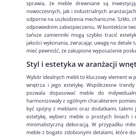
sprawia, że meble drewniane są inwestycj
nowoczesnych, jak i industrialnych aranżacja
odporne na uszkodzenia mechaniczne. Szkło, ch
odpowiednim zabezpieczeniu. W kontekście twor
tańsze zamienniki mogą szybko tracić estety
jakości wykonania, zwracając uwagę na detale t
mieć pewność, że zakupione wyposażenie posłuży
Styl i estetyka w aranżacji wnę
Wybór idealnych mebli to kluczowy element w p
wnętrza i jego estetykę. Współczesne trendy
pozwala dopasować meble do indywidualny
harmonizowały z ogólnym charakterem pomieszc
być spójny z meblami oraz dodatkami, takimi ja
estetykę, wybierz meble o prostych liniach i
minimalistyczną dekoracją. W przypadku miło
meble z bogato zdobionymi detalami, które dod