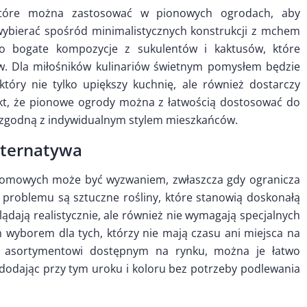
h, które można zastosować w pionowych ogrodach, aby
ybierać spośród minimalistycznych konstrukcji z mchem
po bogate kompozycje z sukulentów i kaktusów, które
ów. Dla miłośników kulinariów świetnym pomysłem będzie
tóry nie tylko upiększy kuchnię, ale również dostarczy
akt, że pionowe ogrody można z łatwością dostosować do
ń zgodną z indywidualnym stylem mieszkańców.
alternatywa
 domowych może być wyzwaniem, zwłaszcza gdy ogranicza
 problemu są sztuczne rośliny, które stanowią doskonałą
glądają realistycznie, ale również nie wymagają specjalnych
 wyborem dla tych, którzy nie mają czasu ani miejsca na
mu asortymentowi dostępnym na rynku, można je łatwo
dodając przy tym uroku i koloru bez potrzeby podlewania