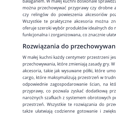
bałaganem. W małej kuchni doskonale sprawdzą s
można przechowywać przyprawy czy drobne ak
czy relingów do powieszenia akcesoriów poz
Wszystkie te praktyczne akcesoria można z
oferuje szeroki wybór produktów idealnych do m
funkcjonalna i zorganizowana, co znacznie ułat
Rozwiązania do przechowywania
W małej kuchni każdy centymetr przestrzeni jes
przechowywania, które zmieniają zasady gry. W 
akcesoria, takie jak wysuwane półki, które umoż
cargo, które maksymalizują przestrzeń w trudn
odpowiednie zagospodarowanie ścian, na któ
przyprawy, co pozwala zyskać dodatkową prz
narożnych szafkach z systemem obrotowych pół
przestrzeń. Wszystkie te rozwiązania do prz
także ułatwiają codzienne gotowanie i zwięk