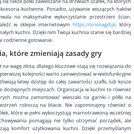
ię także półki zawieszane na drzwiach szafek, na których
cesoria kuchenne. Ponadto, używanie wiszących haków
wala na maksymalne wykorzystanie przestrzeni ścian.
naleźć w sklepie internetowym
https://orionagd.pl
, który
ałych kuchni. Dzięki nim Twoja kuchnia stanie się bardziej
wi codzienne gotowanie.
, które zmieniają zasady gry
t na wagę złota, dlatego kluczowe stają się rozwiązania do
pierwszej kolejności warto zainwestować w wielofunkcyjne
liwiają łatwy dostęp do całej zawartości szafki, lub kosze
o dostępnych miejscach. Organizacja w kuchni to również
rych można zamontować wieszaki na garnki i półki na
estrzeń roboczą na blacie. Nie zapominajmy również o
ek, które w pełni wykorzystują marnotrawioną wcześniej
echowywania pomagają nie tylko utrzymać porządek, ale
szają komfort użytkowania kuchni. Dzięki przemyślanym