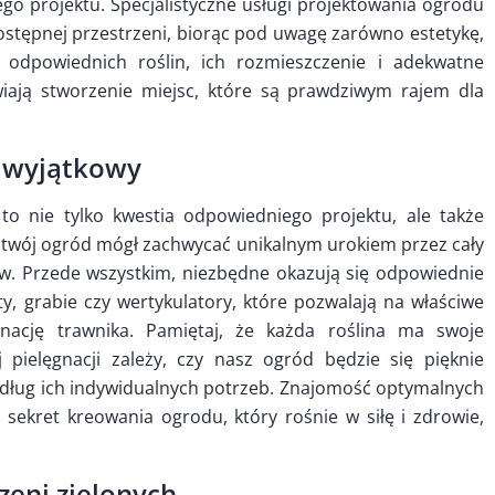
łego projektu. Specjalistyczne usługi projektowania ogrodu
ostępnej przestrzeni, biorąc pod uwagę zarówno estetykę,
 odpowiednich roślin, ich rozmieszczenie i adekwatne
wiają stworzenie miejsc, które są prawdziwym rajem dla
ł wyjątkowy
to nie tylko kwestia odpowiedniego projektu, ale także
y twój ogród mógł zachwycać unikalnym urokiem przez cały
ów. Przede wszystkim, niezbędne okazują się odpowiednie
aty, grabie czy wertykulatory, które pozwalają na właściwe
ęgnację trawnika. Pamiętaj, że każda roślina ma swoje
pielęgnacji zależy, czy nasz ogród będzie się pięknie
ług ich indywidualnych potrzeb. Znajomość optymalnych
sekret kreowania ogrodu, który rośnie w siłę i zdrowie,
zeni zielonych