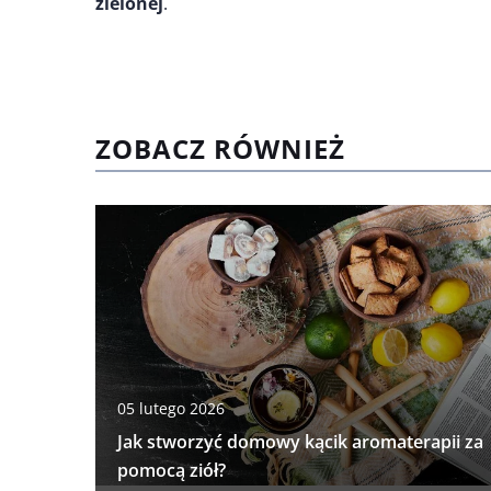
zielonej
.
ZOBACZ RÓWNIEŻ
05 lutego 2026
Jak stworzyć domowy kącik aromaterapii za
pomocą ziół?