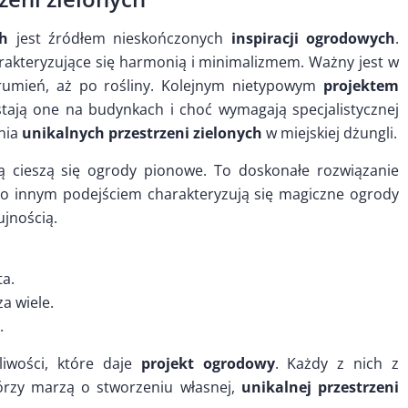
ch
jest źródłem nieskończonych
inspiracji ogrodowych
.
rakteryzujące się harmonią i minimalizmem. Ważny jest w
rumień, aż po rośliny. Kolejnym nietypowym
projektem
ją one na budynkach i choć wymagają specjalistycznej
nia
unikalnych przestrzeni zielonych
w miejskiej dżungli.
ą cieszą się ogrody pionowe. To doskonałe rozwiązanie
co innym podejściem charakteryzują się magiczne ogrody
ujnością.
ta.
za wiele.
.
liwości, które daje
projekt ogrodowy
. Każdy z nich z
którzy marzą o stworzeniu własnej,
unikalnej przestrzeni