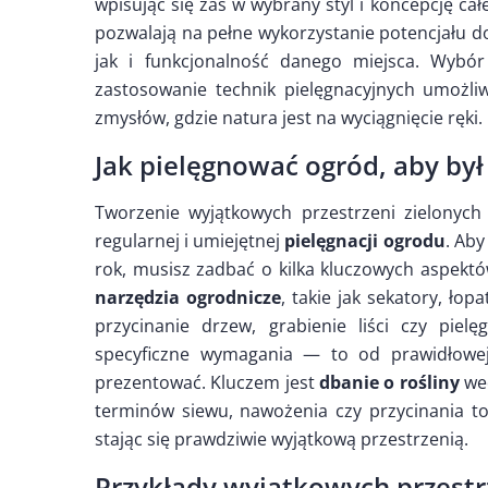
wpisując się zaś w wybrany styl i koncepcję ca
pozwalają na pełne wykorzystanie potencjału d
jak i funkcjonalność danego miejsca. Wybór
zastosowanie technik pielęgnacyjnych umożli
zmysłów, gdzie natura jest na wyciągnięcie ręki.
Jak pielęgnować ogród, aby by
Tworzenie wyjątkowych przestrzeni zielonych 
regularnej i umiejętnej
pielęgnacji ogrodu
. Ab
rok, musisz zadbać o kilka kluczowych aspekt
narzędzia ogrodnicze
, takie jak sekatory, łop
przycinanie drzew, grabienie liści czy piel
specyficzne wymagania — to od prawidłowej 
prezentować. Kluczem jest
dbanie o rośliny
wed
terminów siewu, nawożenia czy przycinania to 
stając się prawdziwie wyjątkową przestrzenią.
Przykłady wyjątkowych przestr