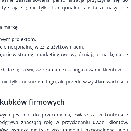
łaśnie zaawansowana personalizacja przyczynia się do
y stają się nie tylko funkcjonalne, ale także nasycone
a markę:
kowym projektom.
e emocjonalnej więzi z użytkownikiem.
dzie w strategii marketingowej wyróżniające markę na tle
łada się na większe zaufanie i zaangażowanie klientów.
 nie tylko nośnikiem logo, ale przede wszystkim wartości i
u kubków firmowych
wych jest nie do przecenienia, zwłaszcza w kontekście
dgrywa znaczącą rolę w przyciąganiu uwagi klientów.
w, wymaga nie tylko zrozumienia funkcjonalności, ale i