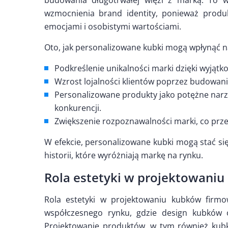
budowania długotrwałej więzi z marką. To w
wzmocnienia brand identity, ponieważ produkt
emocjami i osobistymi wartościami.
Oto, jak personalizowane kubki mogą wpłynąć n
Podkreślenie unikalności marki dzięki wyjąt
Wzrost lojalności klientów poprzez budowani
Personalizowane produkty jako potężne narzę
konkurencji.
Zwiększenie rozpoznawalności marki, co przek
W efekcie, personalizowane kubki mogą stać się
historii, które wyróżniają markę na rynku.
Rola estetyki w projektowani
Rola estetyki w projektowaniu kubków firmo
współczesnego rynku, gdzie design kubków o
Projektowanie produktów, w tym również kubkó