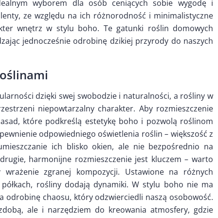
 idealnym wyborem dla osób ceniących sobie wygodę i
kulenty, ze względu na ich różnorodność i minimalistyczne
akter wnętrz w stylu boho. Te gatunki roślin domowych
zając jednocześnie odrobinę dzikiej przyrody do naszych
roślinami
larności dzięki swej swobodzie i naturalności, a rośliny w
rzestrzeni niepowtarzalny charakter. Aby rozmieszczenie
 zasad, które podkreślą estetykę boho i pozwolą roślinom
zapewnienie odpowiedniego oświetlenia roślin – większość z
umieszczanie ich blisko okien, ale nie bezpośrednio na
drugie, harmonijne rozmieszczenie jest kluczem – warto
y wrażenie zgranej kompozycji. Ustawione na różnych
 półkach, rośliny dodają dynamiki. W stylu boho nie ma
a odrobinę chaosu, który odzwierciedli naszą osobowość.
ozdobą, ale i narzędziem do kreowania atmosfery, gdzie