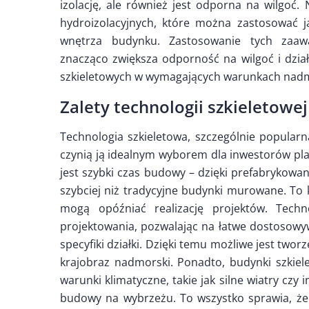
izolację, ale również jest odporna na wilgo
hydroizolacyjnych, które można zastosować 
wnętrza budynku. Zastosowanie tych zaaw
znacząco zwiększa odporność na wilgoć i dział
szkieletowych w wymagających warunkach nadm
Zalety technologii szkieletowe
Technologia szkieletowa, szczególnie popularn
czynią ją idealnym wyborem dla inwestorów pla
jest szybki czas budowy – dzięki prefabryko
szybciej niż tradycyjne budynki murowane. T
mogą opóźniać realizację projektów. Techn
projektowania, pozwalając na łatwe dostosow
specyfiki działki. Dzięki temu możliwe jest tw
krajobraz nadmorski. Ponadto, budynki szkie
warunki klimatyczne, takie jak silne wiatry czy
budowy na wybrzeżu. To wszystko sprawia, że t