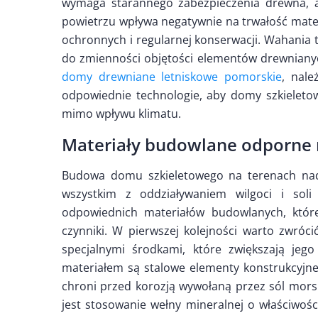
wymaga starannego zabezpieczenia drewna, a
powietrzu wpływa negatywnie na trwałość mate
ochronnych i regularnej konserwacji. Wahania
do zmienności objętości elementów drewnianyc
domy drewniane letniskowe pomorskie
, nale
odpowiednie technologie, aby domy szkieletow
mimo wpływu klimatu.
Materiały budowlane odporne n
Budowa domu szkieletowego na terenach nad
wszystkim z oddziaływaniem wilgoci i sol
odpowiednich materiałów budowlanych, które
czynniki. W pierwszej kolejności warto zwr
specjalnymi środkami, które zwiększają jego
materiałem są stalowe elementy konstrukcyjn
chroni przed korozją wywołaną przez sól morsk
jest stosowanie wełny mineralnej o właściwoś