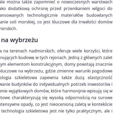
ć. Nie można także zapomnieć o nowoczesnych warstwach
jako dodatkową ochronę przed przenikaniem wilgoci do
ansowanych technologicznie materiałów budowlanych
anie soli morskiej, co jest kluczowe dla trwałości domów
orskich.
j na wybrzeżu
a na terenach nadmorskich, oferuje wiele korzyści, które
nujących budowę w tych rejonach. Jedną z głównych zalet
wanym elementom konstrukcyjnym, domy powstają znacznie
o kluczowe na wybrzeżu, gdzie zmienne warunki pogodowe
ologia szkieletowa zapewnia także dużą elastyczność
ywanie budynków do indywidualnych potrzeb inwestorów i
orzenie wyjątkowych domów, które harmonijnie wpisują się w
letowe charakteryzują się wysoką odpornością na surowe
 intensywne opady, co jest nieocenioną zaletą w kontekście
echnologia szkieletowa jest nie tylko praktycznym, ale i