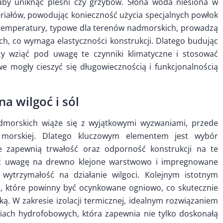
by uniknąć pleśni czy grzybów. Słona woda niesiona w
riałów, powodując konieczność użycia specjalnych powłok
 temperatury, typowe dla terenów nadmorskich, prowadzą
h, co wymaga elastyczności konstrukcji. Dlatego budując
ży wziąć pod uwagę te czynniki klimatyczne i stosować
e mogły cieszyć się długowiecznością i funkcjonalnością
a wilgoć i sól
morskich wiąże się z wyjątkowymi wyzwaniami, przede
i morskiej. Dlatego kluczowym elementem jest wybór
 zapewnią trwałość oraz odporność konstrukcji na te
ócić uwagę na drewno klejone warstwowo i impregnowane
 wytrzymałość na działanie wilgoci. Kolejnym istotnym
e, które powinny być ocynkowane ogniowo, co skutecznie
ą. W zakresie izolacji termicznej, idealnym rozwiązaniem
ciach hydrofobowych, która zapewnia nie tylko doskonałą