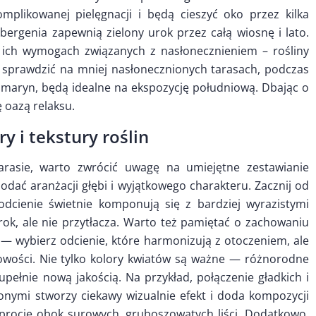
omplikowanej pielęgnacji i będą cieszyć oko przez kilka
bergenia zapewnią zielony urok przez całą wiosnę i lato.
 ich wymogach związanych z nasłonecznieniem – rośliny
e sprawdzić na mniej nasłonecznionych tarasach, podczas
ozmaryn, będą idealne na ekspozycję południową. Dbając o
 oazą relaksu.
y i tekstury roślin
rasie, warto zwrócić uwagę na umiejętne zestawianie
dodać aranżacji głębi i wyjątkowego charakteru. Zacznij od
odcienie świetnie komponują się z bardziej wyrazistymi
rok, ale nie przytłacza. Warto też pamiętać o zachowaniu
 — wybierz odcienie, które harmonizują z otoczeniem, ale
owości. Nie tylko kolory kwiatów są ważne — różnorodne
upełnie nową jakością. Na przykład, połączenie gładkich i
ionymi stworzy ciekawy wizualnie efekt i doda kompozycji
aprocie obok surowych, gruboszowatych liści. Dodatkowo,