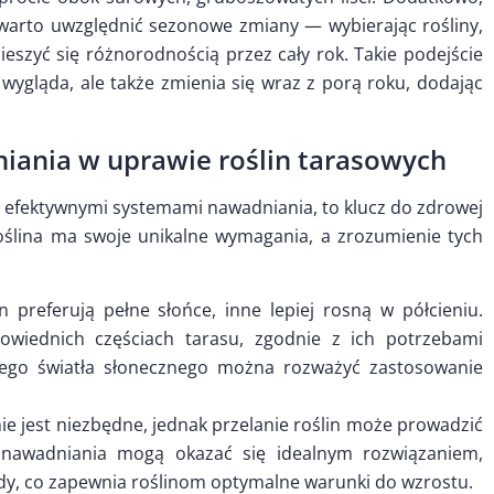
ci warto uwzględnić sezonowe zmiany — wybierając rośliny,
ieszyć się różnorodnością przez cały rok. Takie podejście
e wygląda, ale także zmienia się wraz z porą roku, dodając
niania w uprawie roślin tarasowych
z efektywnymi systemami nawadniania, to klucz do zdrowej
 roślina ma swoje unikalne wymagania, a zrozumienie tych
n preferują pełne słońce, inne lepiej rosną w półcieniu.
owiednich częściach tarasu, zgodnie z ich potrzebami
nego światła słonecznego można rozważyć zastosowanie
e jest niezbędne, jednak przelanie roślin może prowadzić
 nawadniania mogą okazać się idealnym rozwiązaniem,
y, co zapewnia roślinom optymalne warunki do wzrostu.