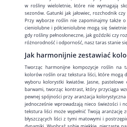
w rośliny wieloletnie, które nie wymagają sk
sezonów. Gatunki jak jałowiec, rozchodnik czy 
Przy wyborze roślin nie zapominajmy także o
cieniolubne i półcieniolubne mogą się świetni
gdy rośliny pełnosłoneczne, jak goździki czy r
różnorodność i odporność, nasz taras stanie się
Jak harmonijnie zestawiać kolor
Tworząc harmonijne kompozycje roślin na ta
kolorów roślin oraz tekstura liści, które mogą 
wyboru kolorystki kwiatów. Jasne, pastelowe 
barwami, tworząc kontrast, który przyciąga wz
pewnej spójności przy aranżacja kolorystyczna
jednocześnie wprowadzają nieco świeżości i n
tekstura liści może wypełnić Twoją aranżację z
błyszczących liści z tymi matowymi i postrzęp
dynamiki. Wyobraź sobie miękkie, pierzaste p