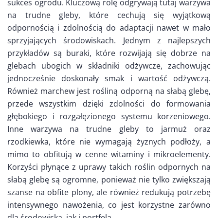
sukces ogrodu. Kluczową rolę odgrywają tutaj warzywa
na trudne gleby, które cechują się wyjątkową
odpornością i zdolnością do adaptacji nawet w mało
sprzyjających środowiskach. Jednym z najlepszych
przykładów są buraki, które rozwijają się dobrze na
glebach ubogich w składniki odżywcze, zachowując
jednocześnie doskonały smak i wartość odżywczą.
Również marchew jest rośliną odporną na słabą glebę,
przede wszystkim dzięki zdolności do formowania
głębokiego i rozgałęzionego systemu korzeniowego.
Inne warzywa na trudne gleby to jarmuż oraz
rzodkiewka, które nie wymagają żyznych podłoży, a
mimo to obfitują w cenne witaminy i mikroelementy.
Korzyści płynące z uprawy takich roślin odpornych na
słabą glebę są ogromne, ponieważ nie tylko zwiększają
szanse na obfite plony, ale również redukują potrzebę
intensywnego nawożenia, co jest korzystne zarówno
dla środowiska, jak i portfela.