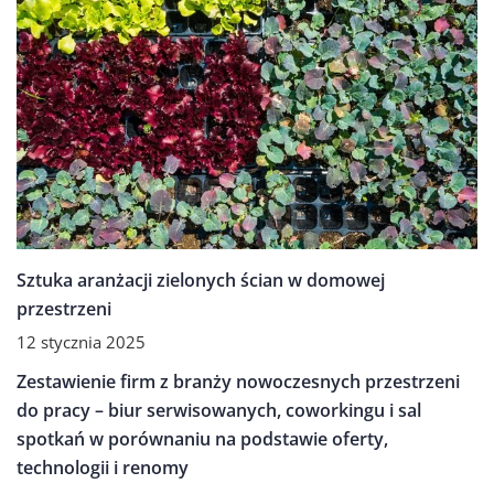
Sztuka aranżacji zielonych ścian w domowej
przestrzeni
12 stycznia 2025
BAZA WIEDZY
INNE
Zestawienie firm z branży nowoczesnych przestrzeni
do pracy – biur serwisowanych, coworkingu i sal
spotkań w porównaniu na podstawie oferty,
technologii i renomy